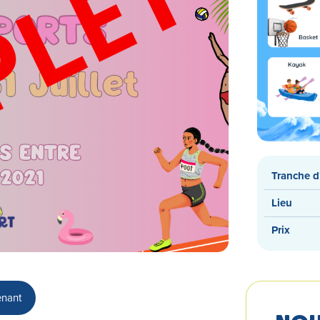
Tranche d
Lieu
Prix
enant