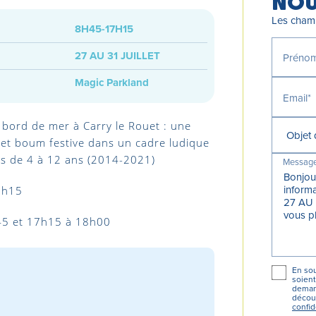
NOU
Les champ
8H45-17H15
27 AU 31 JUILLET
Préno
Magic Parkland
Email*
 bord de mer à Carry le Rouet : une
s et boum festive dans un cadre ludique
nts de 4 à 12 ans (2014-2021)
Messag
7h15
5 et 17h15 à 18h00
En sou
soient
demand
décou
confid