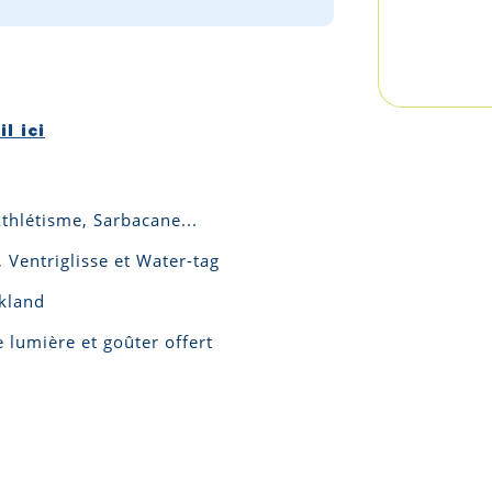
l ici
Athlétisme, Sarbacane...
 Ventriglisse et Water-tag
kland
 lumière et goûter offert