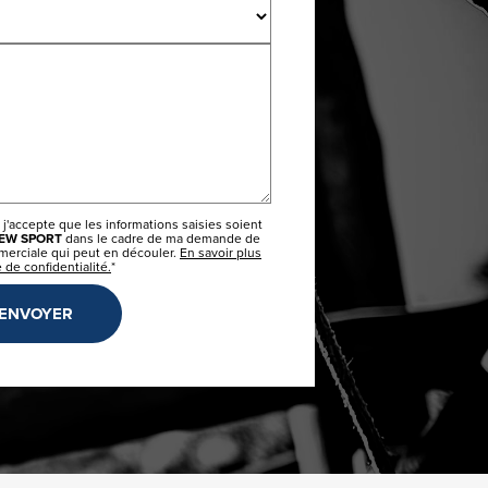
 j'accepte que les informations saisies soient
NEW SPORT
dans le cadre de ma demande de
mmerciale qui peut en découler.
En savoir plus
 de confidentialité.
*