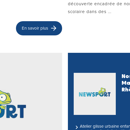
découverte encadrée de nom
scolaire dans des ...
En savoir plus
No
Ma
Rh
Atelier glisse urbaine enf