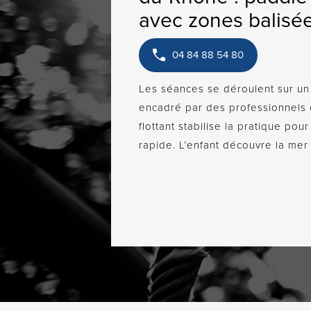
avec zones balisé
04 84 88 54 80
Les séances se déroulent sur un 
encadré par des professionnels 
flottant stabilise la pratique po
rapide. L’enfant découvre la mer 